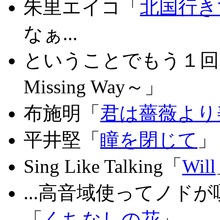
朱里エイコ「
北国行き
なぁ...
ということでもう１
Missing Way～」
布施明「
君は薔薇より
平井堅「
瞳を閉じて
」
Sing Like Talking「
Will
...高音域使ってノド
「
くちなしの花
」