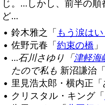
じ。...しかし、前半の
ど...
鈴木雅之「
もう涙はい
佐野元春「
約束の橋
」
...
石川さゆり「
津軽海
たので私も
新沼謙治
里見浩太郎・横内正「
クリスタル・キング「